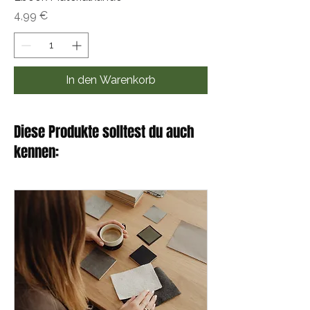
Preis
4,99 €
In den Warenkorb
Diese Produkte solltest du auch
kennen: