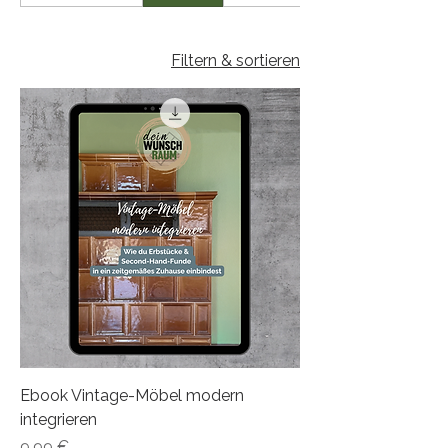
Filtern & sortieren
Ebook Vintage-Möbel modern
integrieren
Preis
9,99 €