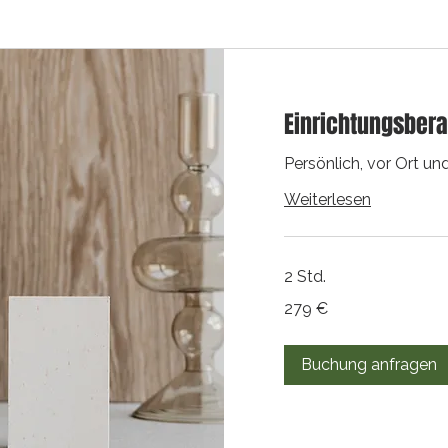
Einrichtungsbera
Persönlich, vor Ort un
Weiterlesen
2 Std.
279
279 €
Euro
Buchung anfragen