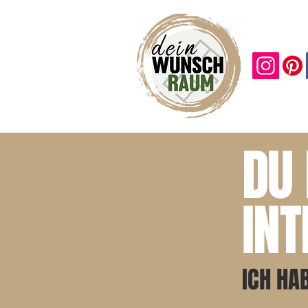
DU
IN
ICH HA