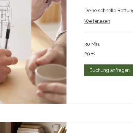
Deine schnelle Rettung
Weiterlesen
30 Min.
29
29 €
Euro
Buchung anfragen