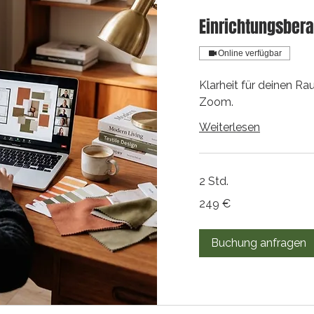
Einrichtungsbera
Online verfügbar
Klarheit für deinen Ra
Zoom.
Weiterlesen
2 Std.
249
249 €
Euro
Buchung anfragen