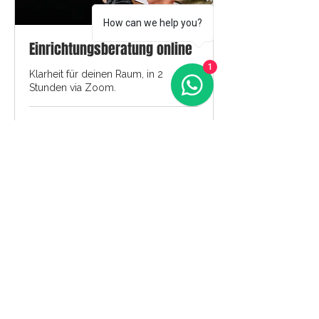
How can we help you?
Einrichtungsberatung online
1
Klarheit für deinen Raum, in 2
Stunden via Zoom.
2 Std.
249
249 €
Euro
Mehr erfahren