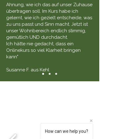
Ahnung, wie ich das auf unser Zuhause
übertragen soll. Im Kurs habe ich
gelernt, wie ich gezielt entscheide, was
zu uns passt und Sinn macht. Jetzt ist
unser Wohnbereich endlich stimmig,
gemütlich UND durchdacht.
Ich hätte nie gedacht, dass ein
Onlinekurs so viel Klarheit bringen
kann"
Susanne F. aus Kehl
How can we help you?