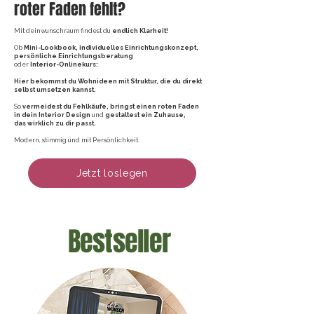
roter Faden fehlt?
Mit deinwunschraum findest du
endlich Klarheit!
Ob
Mini-Lookbook, individuelles Einrichtungskonzept,
persönliche Einrichtungsberatung
oder
Interior-Onlinekurs:
Hier bekommst du Wohnideen mit Struktur, die du direkt
selbst umsetzen kannst.
So
vermeidest du Fehlkäufe, bringst einen roten Faden
in dein Interior Design
und
gestaltest ein Zuhause,
das wirklich zu dir passt.
Modern, stimmig und mit Persönlichkeit.
Jetzt loslegen
Bestseller