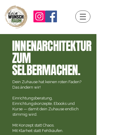
INNENARCHITEKTUR
ZUM
SELBERMACHEN.
Dein Zuhause hat keinen roten Faden?
Das ändern wir!
Einrichtungsberatung,
Einrichtungskonzepte, Ebooks und
Kurse — damit dein Zuhause endlich
stimmig wird.
Mit Konzept statt Chaos.
Mit Klarheit statt Fehlkäufen.