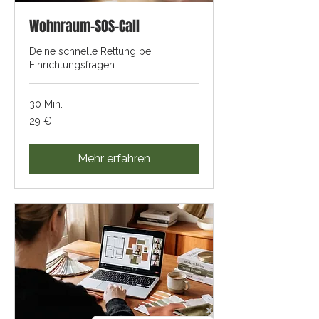
Wohnraum-SOS-Call
Deine schnelle Rettung bei
Einrichtungsfragen.
30 Min.
29
29 €
Euro
Mehr erfahren