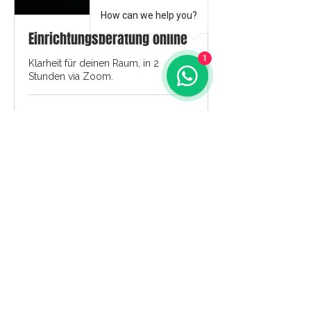
How can we help you?
Einrichtungsberatung online
1
Klarheit für deinen Raum, in 2
Stunden via Zoom.
2 Std.
249
249 €
Euro
Mehr erfahren