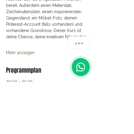
bereit. Außerdem einen Meterstab, 
Zeichenutensilien, einen inspirierenden 
Gegenstand, ein Möbel-Foto, deinen 
Pinterest-Account (falls vorhanden) und 
vorhandene Grundrisse. Dieser Kurs ist 
deine Chance, deine kreativen Fähigkeiten…
How can we help you?
Mehr anzeigen
Programmplan
20:00 - 20:30
30 Minuten
Onlinekurs Innenarchitektur als Kunstform
Zoom-Meeting
neubau
onlinekurs
renovieren
sanieren
umbauen