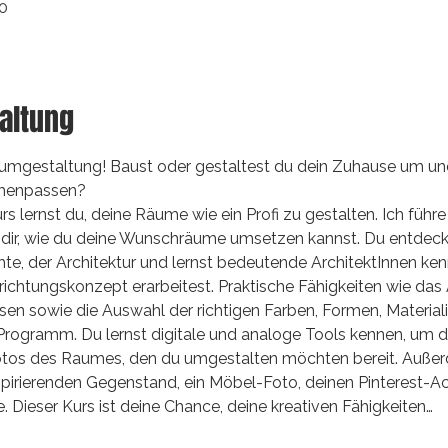
30
altung
umgestaltung! Baust oder gestaltest du dein Zuhause um und 
menpassen? 
rs lernst du, deine Räume wie ein Profi zu gestalten. Ich führe
 dir, wie du deine Wunschräume umsetzen kannst. Du entdecks
e, der Architektur und lernst bedeutende ArchitektInnen ken
nrichtungskonzept erarbeitest. Praktische Fähigkeiten wie d
en sowie die Auswahl der richtigen Farben, Formen, Material
Programm. Du lernst digitale und analoge Tools kennen, um
Fotos des Raumes, den du umgestalten möchten bereit. Außer
nspirierenden Gegenstand, ein Möbel-Foto, deinen Pinterest-Ac
 Dieser Kurs ist deine Chance, deine kreativen Fähigkeiten…