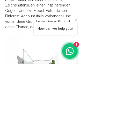
Zeichenutensilien, einen inspirierenden 
Gegenstand, ein Möbel-Foto, deinen 
Pinterest-Account (falls vorhanden) und 
vorhandene Grundrisse. Dieser Kurs ist 
deine Chance, deine kreativen Fähigkeiten…
How can we help you?
1