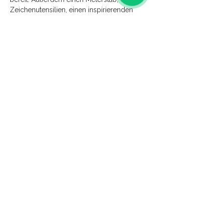
Zeichenutensilien, einen inspirierenden 
Gegenstand, ein Möbel-Foto, deinen 
Pinterest-Account (falls vorhanden) und 
vorhandene Grundrisse. Dieser Kurs ist 
deine Chance, deine kreativen Fähigkeiten…
Mehr anzeigen
Diese Veranstaltung teilen
Zahlung & Versand
FAQ - Häufig gestellte Fragen
Kontakt
AGB & Widerruf
Kontakt