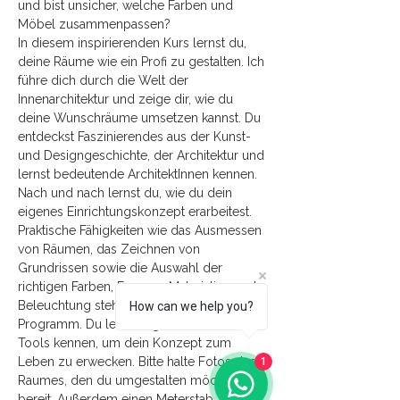
und bist unsicher, welche Farben und 
Möbel zusammenpassen? 
In diesem inspirierenden Kurs lernst du, 
deine Räume wie ein Profi zu gestalten. Ich 
führe dich durch die Welt der 
Innenarchitektur und zeige dir, wie du 
deine Wunschräume umsetzen kannst. Du 
entdeckst Faszinierendes aus der Kunst- 
und Designgeschichte, der Architektur und 
lernst bedeutende ArchitektInnen kennen. 
Nach und nach lernst du, wie du dein 
eigenes Einrichtungskonzept erarbeitest. 
Praktische Fähigkeiten wie das Ausmessen 
von Räumen, das Zeichnen von 
Grundrissen sowie die Auswahl der 
richtigen Farben, Formen, Materialien und 
Beleuchtung stehen ebenfalls auf dem 
How can we help you?
Programm. Du lernst digitale und analoge 
Tools kennen, um dein Konzept zum 
Leben zu erwecken. Bitte halte Fotos des 
1
Raumes, den du umgestalten möchten 
bereit. Außerdem einen Meterstab, 