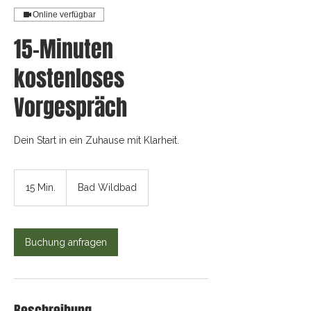
Online verfügbar
15-Minuten
kostenloses
Vorgespräch
Dein Start in ein Zuhause mit Klarheit.
15 Min.
1
Bad Wildbad
5
M
i
n
Buchung anfragen
.