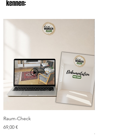
kennen:
Raum-Check
Ebook Vintage-Mö
integrieren
Preis
69,00 €
Preis
9,99 €