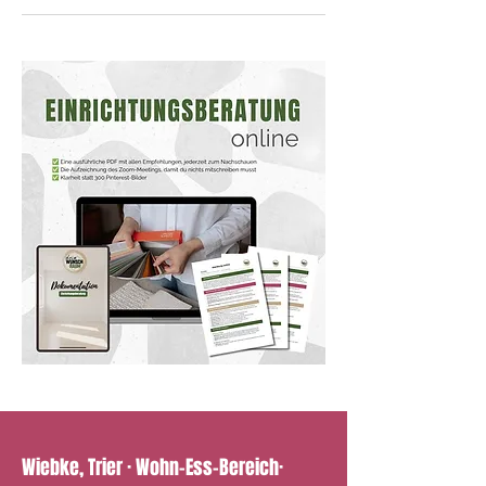
Wiebke, Trier · Wohn-Ess-Bereich·